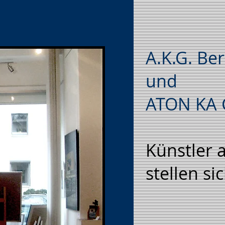
A.K.G. Ber
und
ATON KA G
Künstler 
stellen si